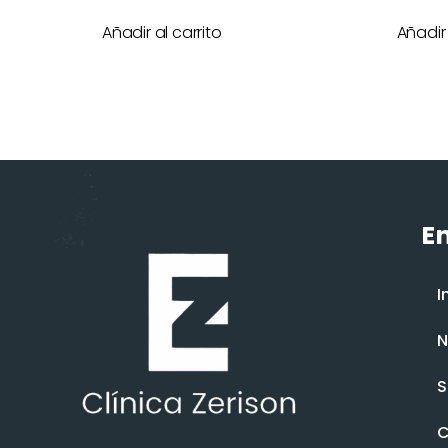
Añadir al carrito
Añadir 
En
I
N
S
C