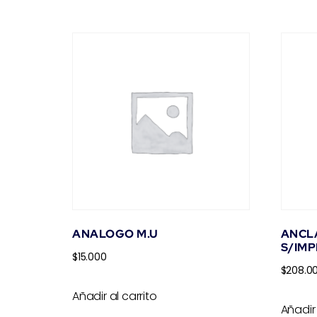
ANALOGO M.U
ANCLA
S/IM
$
15.000
$
208.0
Añadir al carrito
Añadir 