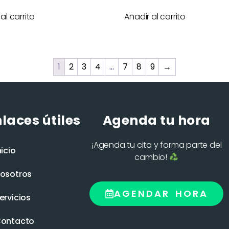
al carrito
Añadir al carrito
1
2
3
4
…
7
8
9
→
laces útiles
Agenda tu hora
¡Agenda tu cita y forma parte del
nicio
cambio!
osotros
AGENDAR HORA
ervicios
ontacto