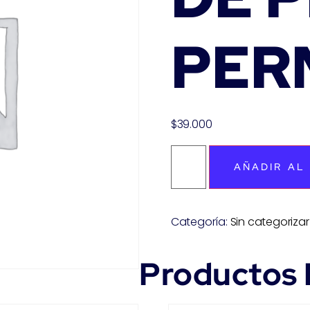
PER
$
39.000
AÑADIR AL
Categoría:
Sin categorizar
Productos 