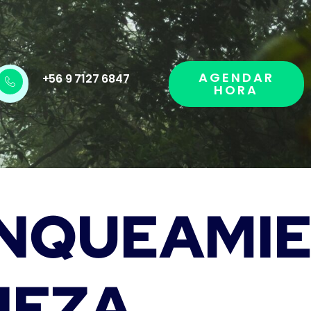
AGENDAR
+56 9 7127 6847
HORA
NQUEAMI
IEZA