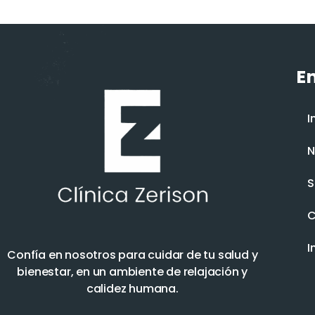
En
I
N
S
C
I
Confía en nosotros para cuidar de tu salud y
bienestar, en un ambiente de relajación y
calidez humana.