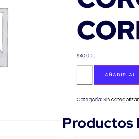
COR
$
40.000
AÑADIR AL
Categoría:
Sin categorizar
Productos 