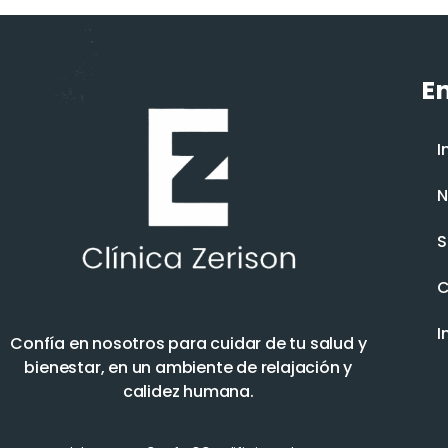
En
I
N
S
C
I
Confía en nosotros para cuidar de tu salud y
bienestar, en un ambiente de relajación y
calidez humana.