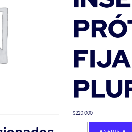
PRÓ
FIJA
PLU
$
220.000
AÑADIR AL