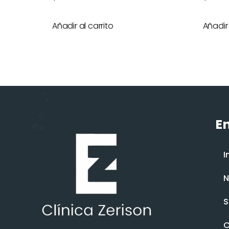
Añadir al carrito
Añadir 
En
I
N
S
C