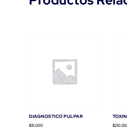
Productos Rela
DIAGNOSTICO PULPAR
TOXIN
$
15.000
$
210.00