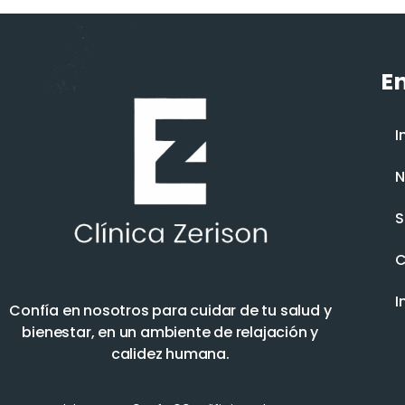
En
I
N
S
C
I
Confía en nosotros para cuidar de tu salud y
bienestar, en un ambiente de relajación y
calidez humana.