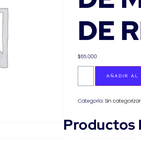
DE 
$
65.000
AÑADIR AL
Categoría:
Sin categorizar
Productos 