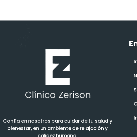
En
I
N
S
C
I
Confía en nosotros para cuidar de tu salud y
bienestar, en un ambiente de relajación y
calidez humana.